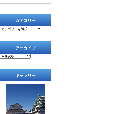
カテゴリー
カ
テ
ゴ
リ
ー
アーカイブ
ア
ー
カ
イ
ブ
ギャラリー