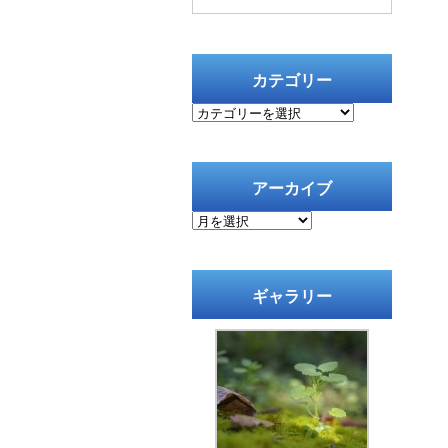
カテゴリー
カ
テ
ゴ
リ
ー
アーカイブ
ア
ー
カ
イ
ブ
ギャラリー