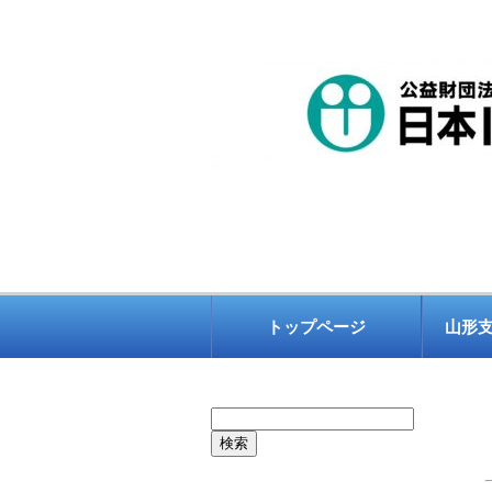
トップページ
山形
検
索: