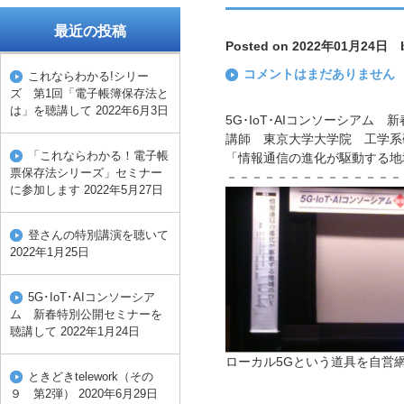
最近の投稿
Posted on 2022年01月24日 b
コメントはまだありません
これならわかる!シリー
ズ 第1回「電子帳簿保存法と
は」を聴講して
2022年6月3日
5G･IoT･AIコンソーシアム
講師 東京大学大学院 工学系
「これならわかる！電子帳
「情報通信の進化が駆動する地
票保存法シリーズ」セミナー
－－－－－－－－－－－－－－
に参加します
2022年5月27日
登さんの特別講演を聴いて
2022年1月25日
5G･IoT･AIコンソーシア
ム 新春特別公開セミナーを
聴講して
2022年1月24日
ローカル5Gという道具を自営
ときどきtelework（その
９ 第2弾）
2020年6月29日