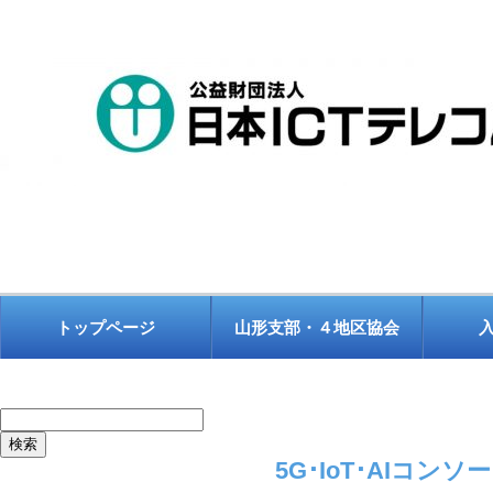
トップページ
山形支部・４地区協会
検
索:
5G･IoT･AIコ