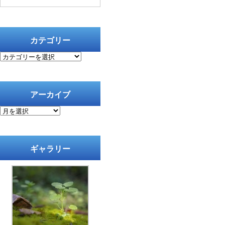
カテゴリー
カ
テ
ゴ
リ
ー
アーカイブ
ア
ー
カ
イ
ブ
ギャラリー