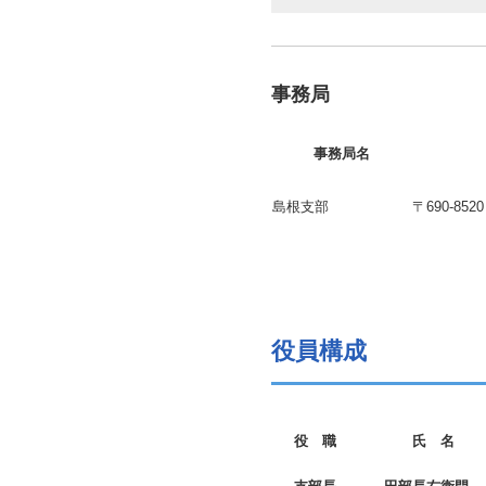
事務局
事務局名
島根支部
〒690-8
役員構成
役 職
氏 名