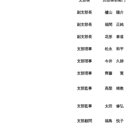
支部長
田部長右衛門
副支部長
櫨山 陽介
副支部長
福間 正純
副支部長
花形 泰道
支部理事
松永 和平
支部理事
今井 久師
支部理事
齊藤 寛
支部監事
髙梨 靖教
支部監事
太田 修弘
支部顧問
福島 悦子