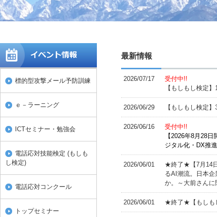
最新情報
2026/07/17
受付中!!
標的型攻撃メール予防訓練
【もしもし検定】
ｅ－ラーニング
2026/06/29
【もしもし検定】
2026/06/16
受付中!!
ICTセミナー・勉強会
【2026年8月2
ジタル化・DX推
電話応対技能検定 (もしも
し検定)
2026/06/01
★終了★【7月1
るAI潮流。日本
か。～大前さんに
電話応対コンクール
2026/06/01
★終了★【もしも
トップセミナー