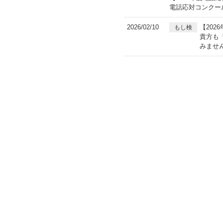
電話応対コンクー
2026/02/10
【20
もし検
貴方も
みませ