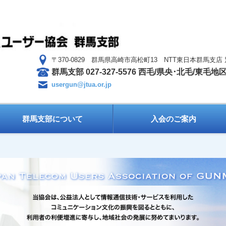
〒370-0829 群馬県高崎市高松町13 NTT東日本群馬支店
群馬支部 027-327-5576 西毛/県央･北毛/東毛地区 0
usergun@jtua.or.jp
群馬支部について
入会のご案内