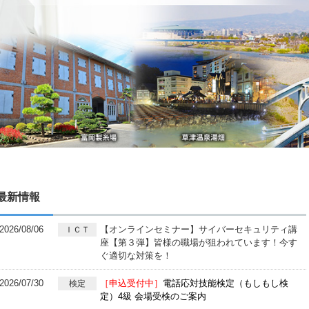
最新情報
2026/08/06
【オンラインセミナー】サイバーセキュリティ講
ＩＣＴ
座【第３弾】皆様の職場が狙われています！今す
ぐ適切な対策を！
2026/07/30
［申込受付中］
電話応対技能検定（もしもし検
検定
定）4級 会場受検のご案内