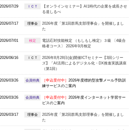
2026/07/29
【オンラインセミナー】AI1時代の企業を成長させ
ＩＣＴ
る道しるべ
2026/07/17
2026年度「第1回群馬支部理事会」を開催しまし
理事会
た
2026/07/01
電話応対技能検定 （もしもし検定）３級 〔4級合
検定
格者コース〕 2026年9月検定
2026/06/16
2026年8月28日(金)開催ICTセミナー【3回シリー
ＩＣＴ
ズ】「AI活用によるデジタル化・DX推進実践講座
（第1回）
2026/03/26
［申込受付中］
2026年度標的型攻撃メール予防訓
会員特典
練サービスのご案内
2026/03/26
［申込受付中］
2026年度インターネット学習サー
会員特典
ビスのご案内
2026/03/17
2025年度「第2回群馬支部理事会」を開催しまし
理事会
た