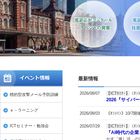
最新情報
2026/08/07
【ICTｾﾐﾅｰ】
《ｵﾝ
標的型攻撃メール予防訓練
2026『サイ
ｅ－ラーニング
2026/08/03
《ｵﾝﾗｲﾝ》10/7開
ICTセミナー・勉強会
2026/07/29
【ICTｾﾐﾅｰ】
《ｵﾝ
『AI時代の企
かす「推し活」の