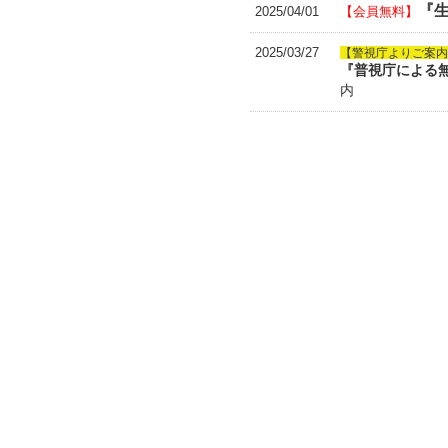
『生
2025/04/01
【会員無料】
2025/03/27
【警視庁よりご案内
『普視庁による
内