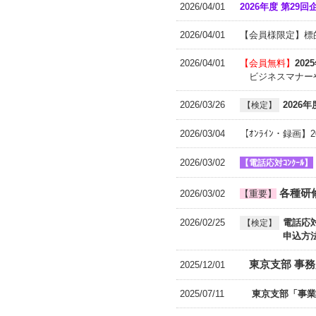
2026/04/01
2026年度 第2
2026/04/01
【会員様限定】標
2026/04/01
【会員無料】
20
ビジネスマナーや
2026/03/26
2026
【検定】
2026/03/04
【ｵﾝﾗｲﾝ・録画
2026/03/02
【電話応対ｺﾝｸｰﾙ】
各種研
2026/03/02
【重要】
2026/02/25
電話応
【検定】
申込方
東京支部 事
2025/12/01
2025/07/11
東京支部「事業