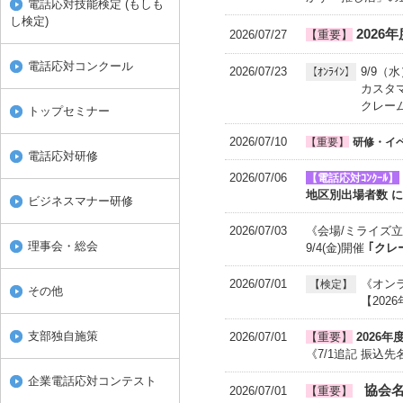
電話応対技能検定 (もしも
し検定)
2026
2026/07/27
【重要】
電話応対コンクール
2026/07/23
9/9（
【ｵﾝﾗｲﾝ】
カスタ
クレーム
トップセミナー
2026/07/10
【重要】
研修・イ
電話応対研修
2026/07/06
【電話応対ｺﾝｸｰﾙ】
地区別出場者数 
ビジネスマナー研修
2026/07/03
《会場/ミライズ
理事会・総会
9/4(金)開催
｢クレ
2026/07/01
《オン
【検定】
その他
【202
支部独自施策
2026/07/01
【重要】
2026
《7/1追記 振込
企業電話応対コンテスト
協会名
2026/07/01
【重要】