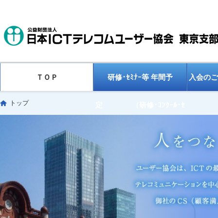
ＴＯＰ
研修･ｾﾐﾅｰ等 年間予
入会のご
トップ
定 （研修･ｺﾝｸｰﾙ･ｾ
ﾐﾅｰ 等）