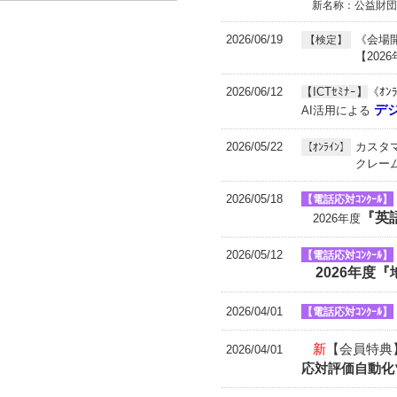
新名称：公益財団
2026/06/19
《会場
【検定】
【202
2026/06/12
【ICTｾﾐﾅｰ】
《ｵﾝ
デ
AI活用による
2026/05/22
カスタ
【ｵﾝﾗｲﾝ】
クレーム
2026/05/18
【電話応対ｺﾝｸｰﾙ】
『英
2026年度
2026/05/12
【電話応対ｺﾝｸｰﾙ】
2026年度『
2026/04/01
【電話応対ｺﾝｸｰﾙ】
新
【会員特典
2026/04/01
応対評価自動化ツ