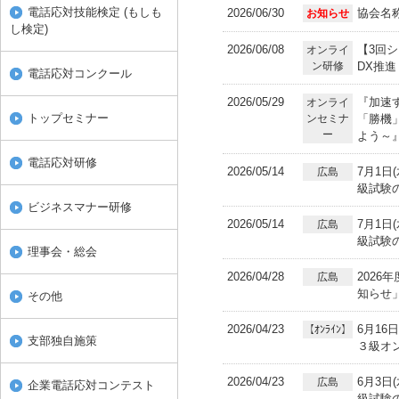
電話応対技能検定 (もしも
2026/06/30
協会名
お知らせ
し検定)
2026/06/08
【3回
オンライ
ン研修
DX推進
電話応対コンクール
2026/05/29
『加速
オンライ
トップセミナー
ンセミナ
「勝機
ー
よう～
電話応対研修
2026/05/14
7月1日
広島
級試験
ビジネスマナー研修
2026/05/14
7月1日
広島
級試験
理事会・総会
2026/04/28
202
広島
知らせ
その他
2026/04/23
6月16
【ｵﾝﾗｲﾝ】
支部独自施策
３級オ
2026/04/23
6月3日
広島
企業電話応対コンテスト
級試験