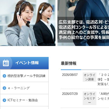
最新情報
2026/08/07
「２０
オンライ
標的型攻撃メール予防訓練
ン講座
弾】～
対策を
ｅ－ラーニング
2026/07/29
「AI
オンライ
ンセミナ
ンセミ
ICTセミナー・勉強会
ー