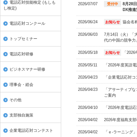
電話応対技能検定 (もしも
2026/07/07
8月28
受付中
し検定)
DX推
2026/06/24
協会名
お知らせ
電話応対コンクール
2026/06/03
7月14日（火）「
トップセミナー
代の中国の競争力
2026/05/18
「202
お知らせ
電話応対研修
2026/05/11
「2026年度英語
ビジネスマナー研修
2026/04/23
「企業電話応対コ
理事会・総会
2026/04/23
「アサーティブな
ご案内
その他
2026/04/10
「2026年度電話
支部独自施策
2026/04/02
2026年度福島支
企業電話応対コンテスト
2026/04/02
「ｅ-ラーニング