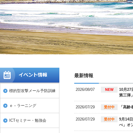
最新情報
2026/08/07
10月
NEW
標的型攻撃メール予防訓練
第三弾
ｅ－ラーニング
2026/07/29
「高齢
受付中
2026/07/29
9月1
受付中
ICTセミナー・勉強会
べ」オ