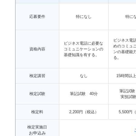
応募要件
特になし
特に
ビジネス電
ビジネス電話に必要な
めのコミュ
資格内容
コミュニケーションの
ンの基礎能
基礎知識を有する。
る。
検定講習
なし
15時間以
筆記試験
検定試験
筆記試験 40分
実技試験
検定料
2,200円（税込）
5,500
検定実施日
お申込み