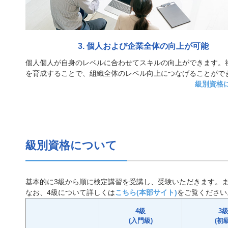
3. 個人および企業全体の向上が可能
個人個人が自身のレベルに合わせてスキルの向上ができます。
を育成することで、組織全体のレベル向上につなげることがで
級別資格に
級別資格について
基本的に3級から順に検定講習を受講し、受験いただきます。
なお、4級について詳しくは
こちら(本部サイト)
をご覧ください
4級
3
(入門級)
(初級