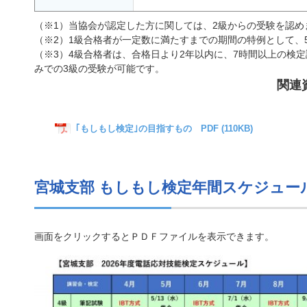
（※1）当協会が認定した方に関しては、2級からの受験を認め
（※2）1級合格者が一定数に満たすまでの期間の特例として、
（※3）4級合格者は、合格日より2年以内に、7時間以上の検
みでの3級の受験が可能です。
関連
｢もしもし検定｣の目指すもの PDF (110KB)
宮城支部 もしもし検定年間スケジュー
画面をクリックするとＰＤＦファイルを表示できます。