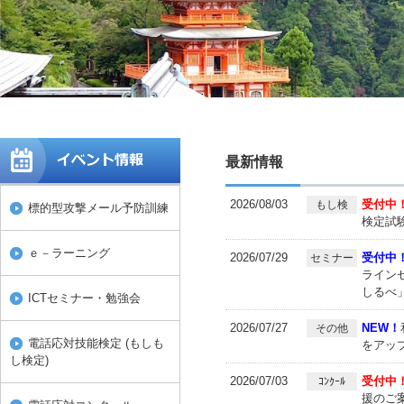
最新情報
2026/08/03
受付中
もし検
標的型攻撃メール予防訓練
検定試験
ｅ－ラーニング
2026/07/29
受付中
セミナー
ライン
しるべ
ICTセミナー・勉強会
2026/07/27
NEW！
その他
電話応対技能検定 (もしも
をアッ
し検定)
2026/07/03
受付中
ｺﾝｸｰﾙ
援のご