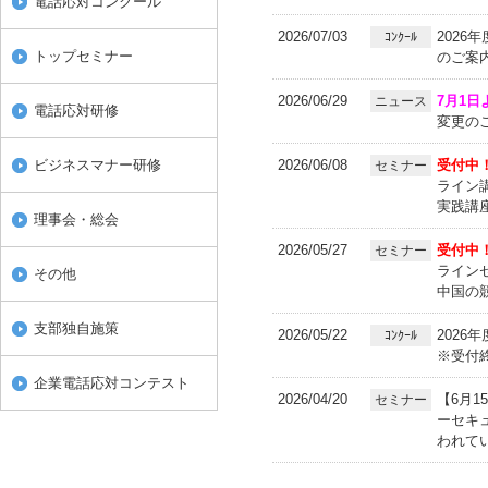
電話応対コンクール
2026/07/03
2026
ｺﾝｸｰﾙ
トップセミナー
のご案
2026/06/29
7月1日
ニュース
電話応対研修
変更の
ビジネスマナー研修
2026/06/08
受付中
セミナー
ライン
実践講
理事会・総会
2026/05/27
受付中
セミナー
ライン
その他
中国の
支部独自施策
2026/05/22
2026
ｺﾝｸｰﾙ
※受付
企業電話応対コンテスト
2026/04/20
【6月1
セミナー
ーセキ
われて