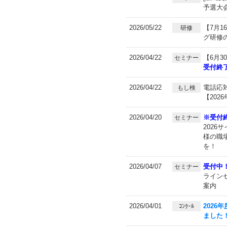
予選大
2026/05/22
【7月
研修
グ研修
2026/04/22
【6月
セミナー
受付終
2026/04/22
電話応
もし検
【202
2026/04/20
※受付
セミナー
2026
様の職
を！
2026/04/07
受付中
セミナー
ライン
案内
2026/04/01
202
ｺﾝｸｰﾙ
ました