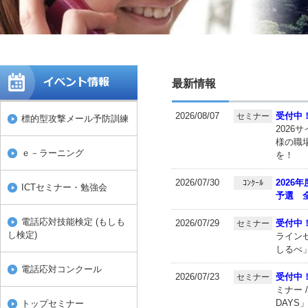
最新情報
2026/08/07
受付中
セミナー
標的型攻撃メール予防訓練
2026
様の職
ｅ－ラーニング
を！
2026/07/30
2026
ｺﾝｸｰﾙ
ICTセミナー・勉強会
予選 
電話応対技能検定 (もしも
2026/07/29
受付中
セミナー
し検定)
ライン
しるべ
電話応対コンクール
2026/07/23
受付中
セミナー
ミナー 
DAYS
トップセミナー