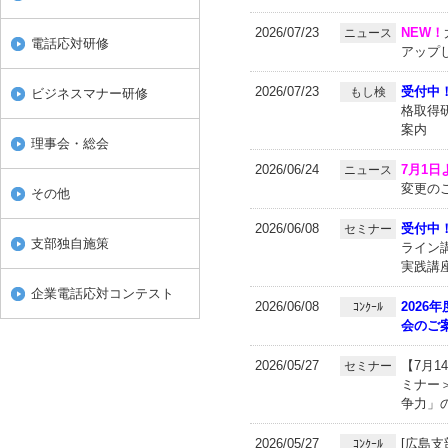
2026/07/23
NEW！
ニュース
電話応対研修
アップ
2026/07/23
受付中
もし検
ビジネスマナー研修
格取得研
案内
理事会・総会
2026/06/24
7月1日
ニュース
変更の
その他
2026/06/08
受付中
セミナー
支部独自施策
ライン
実践講
企業電話応対コンテスト
2026/06/08
2026
ｺﾝｸｰﾙ
会のご
2026/05/27
【7月
セミナー
ミナー
争力」
2026/05/27
[広島支
ｺﾝｸｰﾙ