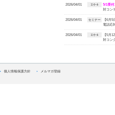
2026/04/01
5/1受
ｺﾝｸｰﾙ
対コン
2026/04/01
【6月
セミナー
電話応
2026/04/01
【5月1
ｺﾝｸｰﾙ
対コン
個人情報保護方針
メルマガ登録